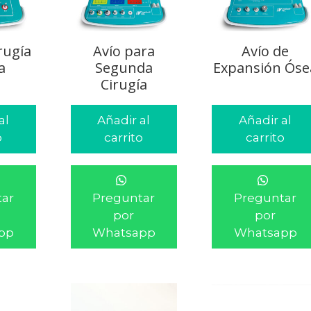
rugía
Avío para
Avío de
a
Segunda
Expansión Óse
Cirugía
al
Añadir al
Añadir al
o
carrito
carrito
ar
Preguntar
Preguntar
por
por
pp
Whatsapp
Whatsapp