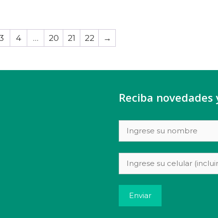
3
4
…
20
21
22
→
Reciba novedades 