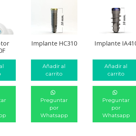
tor
Implante HC310
Implante IA41
0F
al
Añadir al
Añadir al
o
carrito
carrito
ar
Preguntar
Preguntar
por
por
pp
Whatsapp
Whatsapp