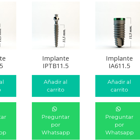
te
Implante
Implante
5
IPTB11.5
IA611.5
al
Añadir al
Añadir al
o
carrito
carrito
ar
Preguntar
Preguntar
por
por
pp
Whatsapp
Whatsapp